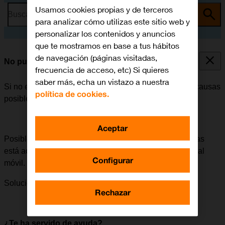
Usamos cookies propias y de terceros
Busca por problema o tema
para analizar cómo utilizas este sitio web y
personalizar los contenidos y anuncios
que te mostramos en base a tus hábitos
de navegación (páginas visitadas,
No puedo recibir llamadas
frecuencia de acceso, etc) Si quieres
saber más, echa un vistazo a nuestra
Si no es posible recibir llamadas, puede haber varias causas
política de cookies.
posibles al problema.
Aceptar
Posible causa 2 de 3:
Si el desvío de todas las llamadas
está activado, no será posible recibir ninguna llamada al
Configurar
móvil.
Solución:
Cómo cancelar todos los desvíos.
Rechazar
¿Te ha servido de ayuda?