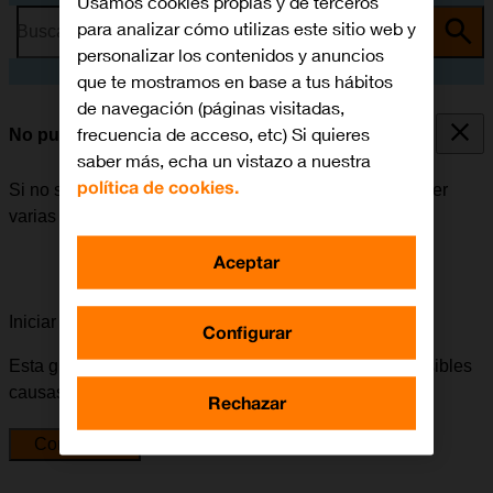
Usamos cookies propias y de terceros
para analizar cómo utilizas este sitio web y
Busca por problema o tema
personalizar los contenidos y anuncios
que te mostramos en base a tus hábitos
de navegación (páginas visitadas,
frecuencia de acceso, etc) Si quieres
No puedo enviar ni recibir iMessages
saber más, echa un vistazo a nuestra
política de cookies.
Si no se puede enviar ni recibir iMessages, puede haber
varias causas posibles al problema.
Aceptar
Iniciar la guía para solucionar tu problema
Configurar
Esta guía te va a conducir a través de una serie de posibles
causas y soluciones al problema.
Rechazar
Comenzar