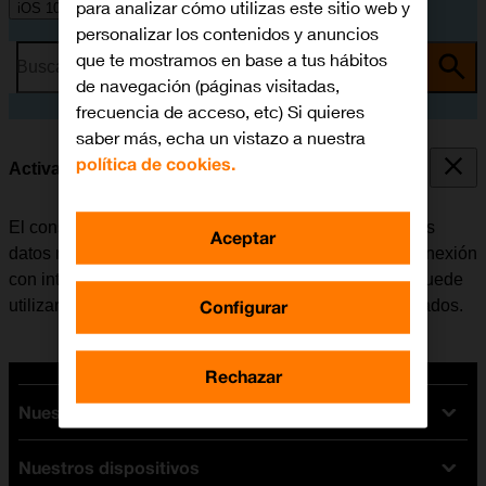
para analizar cómo utilizas este sitio web y
iOS 10.0
personalizar los contenidos y anuncios
que te mostramos en base a tus hábitos
Busca por problema o tema
de navegación (páginas visitadas,
frecuencia de acceso, etc) Si quieres
saber más, echa un vistazo a nuestra
política de cookies.
Activar o desactivar los datos móviles
El consumo de datos se puede limitar, desactivando los
Aceptar
datos móviles. Haciendo esto el móvil no establece conexión
con internet a través de la red móvil. No obstante, se puede
Configurar
utilizar Wi-Fi aunque los datos móviles estén desactivados.
Rechazar
Nuestras tarifas
Nuestros dispositivos
Tarifas Orange