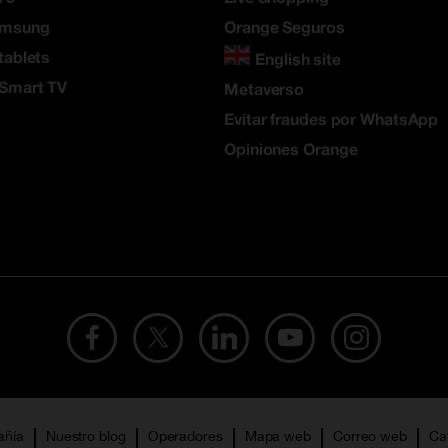
amsung
Orange Seguros
tablets
English site
 Smart TV
Metaverso
Evitar fraudes por WhatsApp
Opiniones Orange
añía
Nuestro blog
Operadores
Mapa web
Correo web
Ca