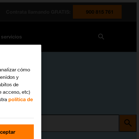
Contrata llamando GRATIS:
900 815 761
 servicios
analizar cómo
tenidos y
bitos de
e acceso, etc)
stra
política de
ma
ceptar