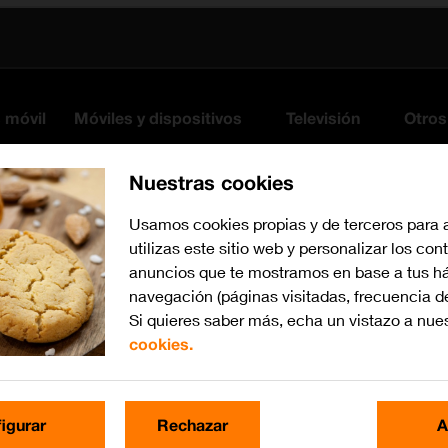
s móvil
Móviles y dispositivos
Televisión
Otros
Nuestras cookies
Usamos cookies propias y de terceros para 
utilizas este sitio web y personalizar los con
anuncios que te mostramos en base a tus há
navegación (páginas visitadas, frecuencia d
Si quieres saber más, echa un vistazo a nue
cookies.
iOS 10.0
Busca por problema o te
igurar
Rechazar
A