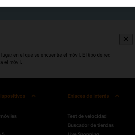
ugar en el que se encuentre el móvil. El tipo de red
a el móvil.
ispositivos
Enlaces de interés
 móviles
Test de velocidad
Buscador de tiendas
 5
Live Shopping