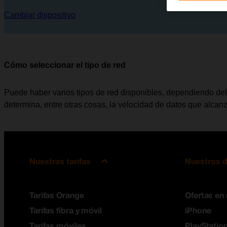
Cambiar dispositivo
Cómo seleccionar el tipo de red
Puede haber varios tipos de red disponibles, dependiendo del l
determina, entre otras cosas, la velocidad de datos que alcanz
Nuestras tarifas
Nuestros d
Tarifas Orange
Ofertas en
Tarifas fibra y móvil
iPhone
Tarifas móviles
PlayStation