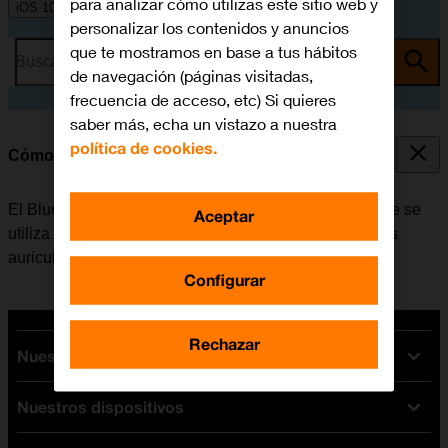
para analizar cómo utilizas este sitio web y
iOS 10.0
personalizar los contenidos y anuncios
que te mostramos en base a tus hábitos
Busca por problema o tema
de navegación (páginas visitadas,
frecuencia de acceso, etc) Si quieres
saber más, echa un vistazo a nuestra
política de cookies.
Cómo vincular un dispositivo Bluetooth al móvil
El Bluetooth es una forma de conexión inalámbrica que se
Aceptar
utiliza para establecer conexión con, por ejemplo, unos
auriculares inalámbricos o un teclado.
Configurar
Rechazar
Nuestras tarifas
Nuestros dispositivos
Tarifas Orange
Tarifas fibra y móvil