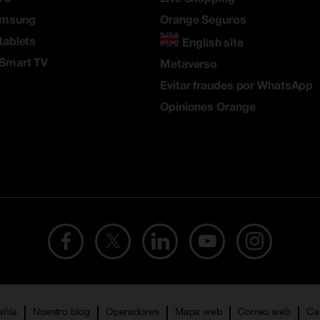
amsung
Orange Seguros
tablets
English site
 Smart TV
Metaverso
Evitar fraudes por WhatsApp
Opiniones Orange
añía
Nuestro blog
Operadores
Mapa web
Correo web
Ca