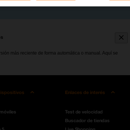
ps
versión más reciente de forma automática o manual. Aquí se
ispositivos
Enlaces de interés
 móviles
Test de velocidad
Buscador de tiendas
 5
Live Shopping