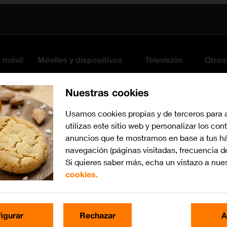
s móvil
Móviles y dispositivos
Televisión
Otros
Nuestras cookies
Usamos cookies propias y de terceros para 
utilizas este sitio web y personalizar los con
anuncios que te mostramos en base a tus há
navegación (páginas visitadas, frecuencia d
Si quieres saber más, echa un vistazo a nue
cookies.
iOS 10.0
Busca por problema o te
igurar
Rechazar
A