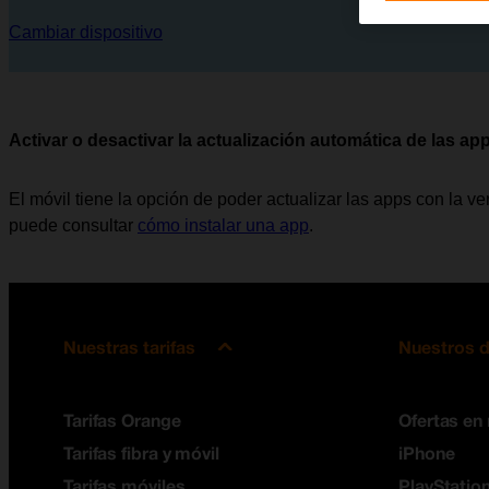
Cambiar dispositivo
Activar o desactivar la actualización automática de las ap
El móvil tiene la opción de poder actualizar las apps con la 
puede consultar
cómo instalar una app
.
Nuestras tarifas
Nuestros d
Tarifas Orange
Ofertas en
Tarifas fibra y móvil
iPhone
Tarifas móviles
PlayStation