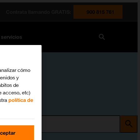
Contrata llamando GRATIS:
900 815 761
 servicios
analizar cómo
tenidos y
bitos de
e acceso, etc)
stra
política de
ma
ceptar