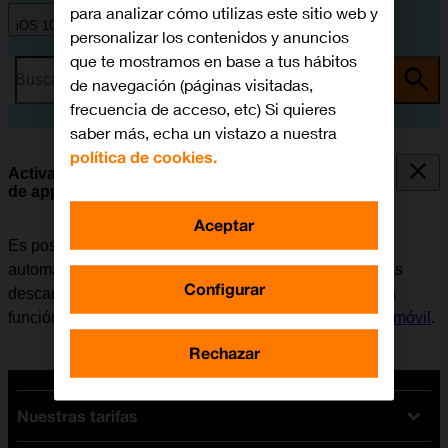
para analizar cómo utilizas este sitio web y
iOS 10.0
personalizar los contenidos y anuncios
que te mostramos en base a tus hábitos
Busca por problema o tema
de navegación (páginas visitadas,
frecuencia de acceso, etc) Si quieres
saber más, echa un vistazo a nuestra
política de cookies.
Activar o desactivar la sincronización automática
de apps y del contenido de las apps
Aceptar
Es posible configurar el móvil para que descargue
automáticamente apps y contendido de apps que hayas
Configurar
descargado en otros dispositivos. Para poder utilizar la
función, es necesario
activar la Cuenta de Apple en el móvil
.
Rechazar
Nuestras tarifas