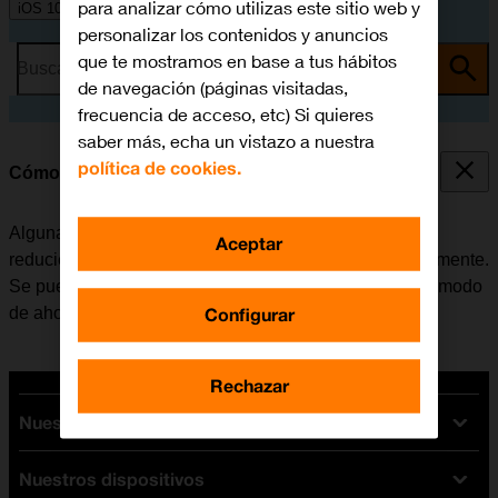
para analizar cómo utilizas este sitio web y
iOS 10.0
personalizar los contenidos y anuncios
que te mostramos en base a tus hábitos
Busca por problema o tema
de navegación (páginas visitadas,
frecuencia de acceso, etc) Si quieres
saber más, echa un vistazo a nuestra
política de cookies.
Cómo ahorrar batería
Algunas funciones del móvil consumen mucha batería,
Aceptar
reduciendo así la autonomía del teléfono considerablemente.
Se puede reducir el consumo de energía, activando el modo
Configurar
de ahorro de batería.
Rechazar
Nuestras tarifas
Nuestros dispositivos
Tarifas Orange