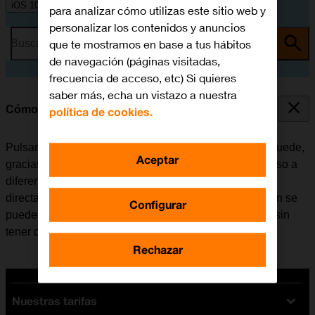
iOS 10.0
para analizar cómo utilizas este sitio web y
personalizar los contenidos y anuncios
que te mostramos en base a tus hábitos
Busca por problema o tema
de navegación (páginas visitadas,
frecuencia de acceso, etc) Si quieres
saber más, echa un vistazo a nuestra
Cómo utilizar la función de 3D Touch
política de cookies.
Pulsando con diferente intensidad por la pantalla, se puede,
Aceptar
gracias a la tecnología 3D Touch, tener un rápido acceso a
diferentes funciones de las aplicaciones del móvil
directamente desde el menú principal. Con esta función se
Configurar
pueden visualizar fotografías, mensajes y direcciones sin
tener que abrirlos.
Rechazar
Nuestras tarifas