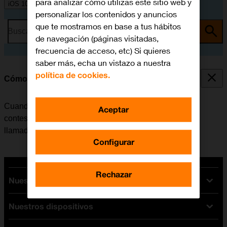
para analizar cómo utilizas este sitio web y
iOS 10.0
personalizar los contenidos y anuncios
que te mostramos en base a tus hábitos
Busca por problema o tema
de navegación (páginas visitadas,
frecuencia de acceso, etc) Si quieres
saber más, echa un vistazo a nuestra
política de cookies.
Cómo desviar las llamadas al contestador
Cuando no se contesta una llamada, esta se desvía al
Aceptar
contestador, donde se recogen los mensajes de las
llamadas.
Configurar
Rechazar
Nuestras tarifas
Nuestros dispositivos
Tarifas Orange
Tarifas fibra y móvil