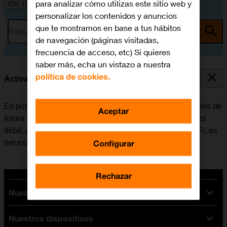
para analizar cómo utilizas este sitio web y
iOS 13.1
personalizar los contenidos y anuncios
que te mostramos en base a tus hábitos
Busca por problema o tema
de navegación (páginas visitadas,
frecuencia de acceso, etc) Si quieres
saber más, echa un vistazo a nuestra
política de cookies.
Activar o desactivar el Asistente de Wi-Fi
Es posible configurar el móvil para que use datos móviles de
Aceptar
forma automática cuando la conexión a una red Wi-Fi es
débil. Antes de activar o desactivar el Asistente de Wi-Fi, es
Configurar
necesario
activar los datos móviles
.
Rechazar
Nuestras tarifas
Nuestros dispositivos
Tarifas Orange