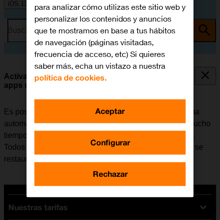
iOS 13.1
para analizar cómo utilizas este sitio web y
personalizar los contenidos y anuncios
que te mostramos en base a tus hábitos
Busca por problema o tema
de navegación (páginas visitadas,
frecuencia de acceso, etc) Si quieres
saber más, echa un vistazo a nuestra
Activar o desactivar la eliminación automática de
política de cookies.
apps no utilizadas
Aceptar
Es posible configurar el móvil para que elimine de forma
automática las apps que no se han utilizado durante mucho
tiempo y así liberar espacio en la memoria del teléfono.
Configurar
Todos los ajustes de las apps y los datos se guardan y se
restauran al volver a instalar la app de App Store.
Rechazar
Nuestras tarifas