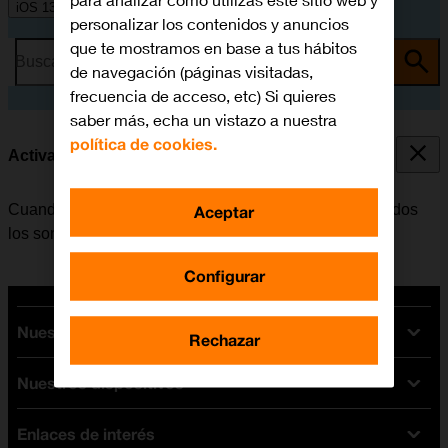
para analizar cómo utilizas este sitio web y
iOS 13.1
personalizar los contenidos y anuncios
que te mostramos en base a tus hábitos
Busca por problema o tema
de navegación (páginas visitadas,
frecuencia de acceso, etc) Si quieres
saber más, echa un vistazo a nuestra
política de cookies.
Activar o desactivar el modo silencioso
Cuando se activa el modo silencioso, se desactivan todos
Aceptar
los sonidos del móvil.
Configurar
Nuestras tarifas
Rechazar
Nuestros dispositivos
Tarifas Orange
Tarifas fibra y móvil
Enlaces de interés
Ofertas en móviles
Tarifas móviles