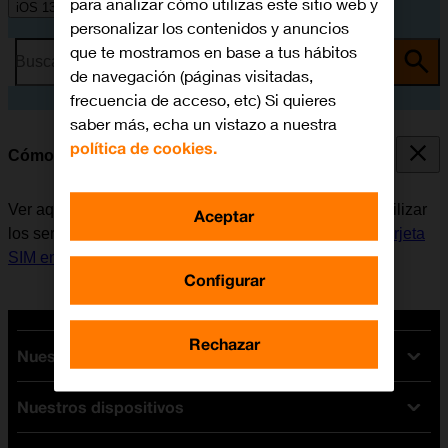
para analizar cómo utilizas este sitio web y
iOS 13.1
personalizar los contenidos y anuncios
que te mostramos en base a tus hábitos
Busca por problema o tema
de navegación (páginas visitadas,
frecuencia de acceso, etc) Si quieres
saber más, echa un vistazo a nuestra
política de cookies.
Cómo encender y apagar el móvil
Ver aquí cómo encender y apagar el móvil. Antes de utilizar
Aceptar
los servicios de la red móvil, es necesario
insertar la tarjeta
SIM en el móvil
.
Configurar
Rechazar
Nuestras tarifas
Nuestros dispositivos
Tarifas Orange
Tarifas fibra y móvil