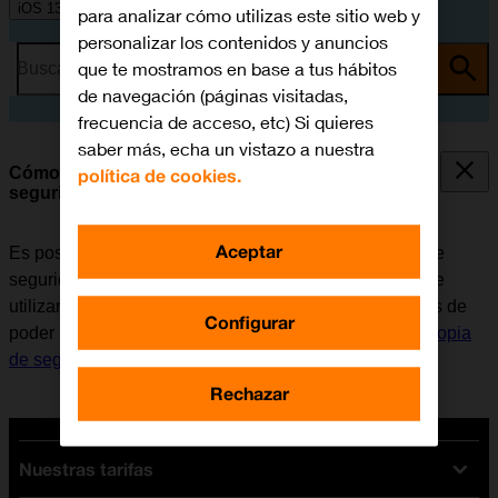
iOS 13.1
para analizar cómo utilizas este sitio web y
personalizar los contenidos y anuncios
que te mostramos en base a tus hábitos
Busca por problema o tema
de navegación (páginas visitadas,
frecuencia de acceso, etc) Si quieres
saber más, echa un vistazo a nuestra
Cómo restaurar contenido de una copia de
política de cookies.
seguridad en iCloud
Aceptar
Es posible restaurar contenido anterior de una copia de
seguridad en iCloud cuando el móvil se activa antes de
utilizarlo por primera vez y cuando se restablece. Antes de
Configurar
poder restaurar el contenido, es necesario
hacer una copia
de seguridad de la memoria en iCloud
.
Rechazar
Nuestras tarifas