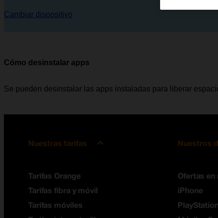
Cambiar dispositivo
Cómo desinstalar apps
Se pueden desinstalar las apps instaladas para liberar espaci
Nuestras tarifas
Nuestros d
Tarifas Orange
Ofertas en
Tarifas fibra y móvil
iPhone
Tarifas móviles
PlayStation