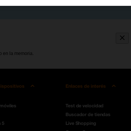
o en la memoria.
ispositivos
Enlaces de interés
 móviles
Test de velocidad
Buscador de tiendas
 5
Live Shopping