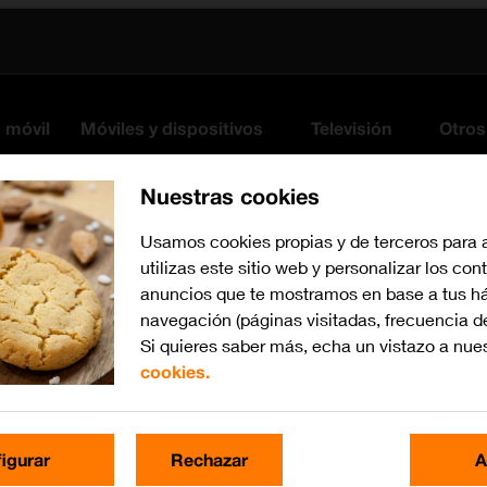
s móvil
Móviles y dispositivos
Televisión
Otros
Nuestras cookies
Usamos cookies propias y de terceros para 
utilizas este sitio web y personalizar los con
anuncios que te mostramos en base a tus há
navegación (páginas visitadas, frecuencia d
Si quieres saber más, echa un vistazo a nue
cookies.
iOS 13.1
Busca por problema o te
igurar
Rechazar
A