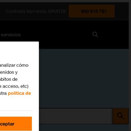
Contrata llamando GRATIS:
900 815 761
 servicios
analizar cómo
tenidos y
bitos de
e acceso, etc)
stra
política de
ma
ceptar