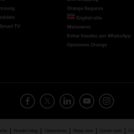
amsung
Orange Seguros
tablets
English site
 Smart TV
Metaverso
Evitar fraudes por WhatsApp
Opiniones Orange
añía
Nuestro blog
Operadores
Mapa web
Correo web
Ca