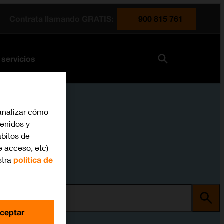
Contrata llamando GRATIS:
900 815 761
 servicios
analizar cómo
tenidos y
bitos de
e acceso, etc)
stra
política de
ma
ceptar