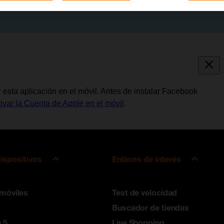
 esta aplicación en el móvil. Antes de instalar Facebook
tivar la Cuenta de Apple en el móvil
.
ispositivos
Enlaces de interés
 móviles
Test de velocidad
Buscador de tiendas
 5
Live Shopping