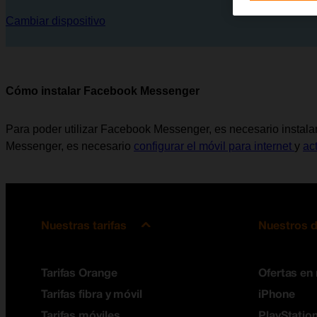
Cambiar dispositivo
Cómo instalar Facebook Messenger
Para poder utilizar Facebook Messenger, es necesario instalar
Messenger, es necesario
configurar el móvil para internet
y
ac
Nuestras tarifas
Nuestros d
Tarifas Orange
Ofertas en
Tarifas fibra y móvil
iPhone
Tarifas móviles
PlayStation