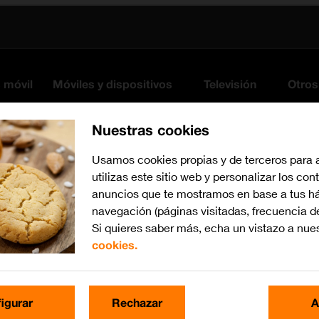
s móvil
Móviles y dispositivos
Televisión
Otros
Nuestras cookies
Usamos cookies propias y de terceros para 
utilizas este sitio web y personalizar los con
anuncios que te mostramos en base a tus há
navegación (páginas visitadas, frecuencia d
Si quieres saber más, echa un vistazo a nue
cookies.
iOS 13.1
Busca por problema o te
igurar
Rechazar
A