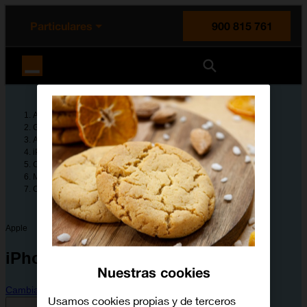
enido principal
e de la página
la cabecera
Particulares
900 815 761
Orange España
Ayuda
Guías de dispositivos
Apple
iPhone 6s
Configura tu dispositivo
Mensajes, correo electrónico y chat online
Cómo utilizar Facebook
Apple
iPhone 6s
Nuestras cookies
Cambiar dispositivo
Usamos cookies propias y de terceros