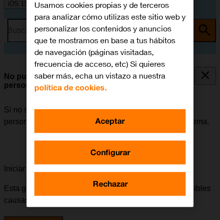
Usamos cookies propias y de terceros
iOS 13.1
para analizar cómo utilizas este sitio web y
personalizar los contenidos y anuncios
Busca por problema o tema
que te mostramos en base a tus hábitos
de navegación (páginas visitadas,
frecuencia de acceso, etc) Si quieres
saber más, echa un vistazo a nuestra
No puedo utilizar el móvil como punto de acceso
personal
política de cookies.
Si no se puede utilizar el móvil como punto de acceso
Aceptar
personal, puede haber varias causas posibles al problema.
Configurar
Iniciar la guía para solucionar tu problema
Rechazar
Esta guía te va a conducir a través de una serie de posibles
causas y soluciones al problema.