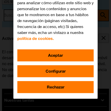
iOS 9.0
para analizar cómo utilizas este sitio web y
personalizar los contenidos y anuncios
que te mostramos en base a tus hábitos
Busca por problema o tema
de navegación (páginas visitadas,
frecuencia de acceso, etc) Si quieres
saber más, echa un vistazo a nuestra
política de cookies.
Activar o desactivar la itinerancia de datos
El consumo de datos en el extranjero se puede limitar,
Aceptar
desactivando la itinerancia de datos. Haciendo esto el móvil
no establece conexión con internet a través de la red móvil.
No obstante, se puede utilizar el Wi-Fi aunque la itinerancia
Configurar
de datos esté desactivada.
Rechazar
Nuestras tarifas