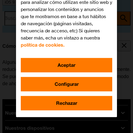
para analizar cómo utilizas este sitio web y
iOS 9.0
personalizar los contenidos y anuncios
que te mostramos en base a tus hábitos
Busca por problema o tema
de navegación (páginas visitadas,
frecuencia de acceso, etc) Si quieres
saber más, echa un vistazo a nuestra
política de cookies.
Cómo ahorrar batería
Algunas funciones del móvil consumen mucha batería,
Aceptar
reduciendo así la autonomía del teléfono considerablemente.
Se puede reducir el consumo de energía, activando el modo
Configurar
de ahorro de batería.
Rechazar
Nuestras tarifas
Nuestros dispositivos
Tarifas Orange