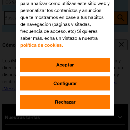
iOS 9.0
para analizar cómo utilizas este sitio web y
personalizar los contenidos y anuncios
que te mostramos en base a tus hábitos
Busca por problema o tema
de navegación (páginas visitadas,
frecuencia de acceso, etc) Si quieres
saber más, echa un vistazo a nuestra
política de cookies.
Cómo escribir y enviar iMessages
Los iMessages se pueden enviar a números de teléfono y
Aceptar
direcciones de correo electrónico si el destinatario tiene un
dispositivo que disponga de iMessage. Antes de enviar y
recibir iMessages, es necesario
configurar el móvil para
Configurar
iMessages
.
Rechazar
Nuestras tarifas