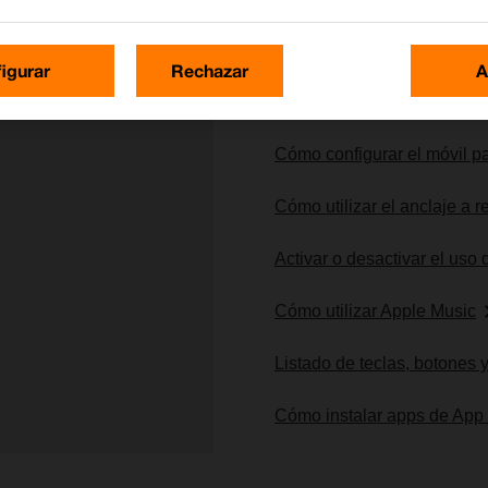
igurar
Rechazar
A
Lo más buscado
Cómo configurar el móvil pa
Cómo utilizar el anclaje a re
Activar o desactivar el uso
Cómo utilizar Apple Music
Listado de teclas, botones 
Cómo instalar apps de App