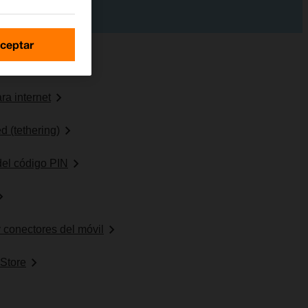
ceptar
ra internet
d (tethering)
 del código PIN
y conectores del móvil
 Store