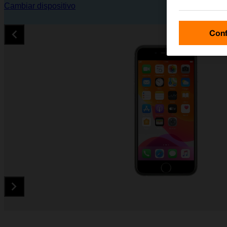
Cambiar dispositivo
Conf
Diapositiva 1 de 5. Apple iPhone 6s - DarkGray - imagen 1