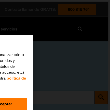
Contrata llamando GRATIS:
900 815 761
 servicios
analizar cómo
tenidos y
bitos de
e acceso, etc)
stra
política de
ma
ceptar