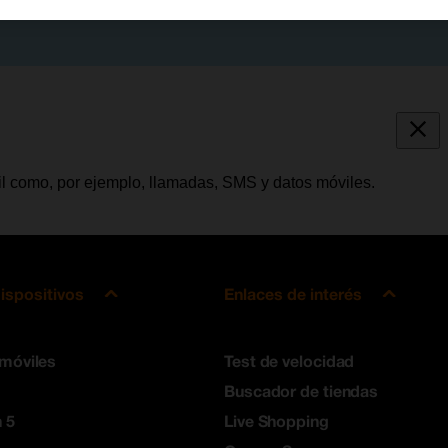
vil como, por ejemplo, llamadas, SMS y datos móviles.
ispositivos
Enlaces de interés
 móviles
Test de velocidad
Buscador de tiendas
 5
Live Shopping