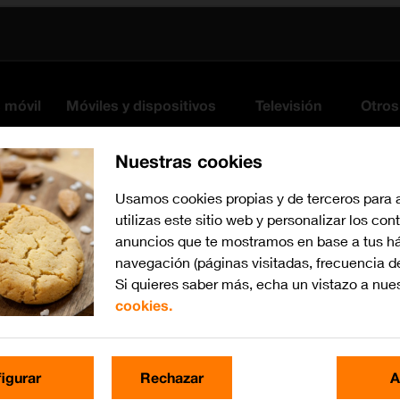
s móvil
Móviles y dispositivos
Televisión
Otros
Nuestras cookies
Usamos cookies propias y de terceros para 
utilizas este sitio web y personalizar los con
anuncios que te mostramos en base a tus há
navegación (páginas visitadas, frecuencia d
Si quieres saber más, echa un vistazo a nue
cookies.
iOS 10.0
Busca por problema o te
igurar
Rechazar
A