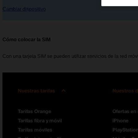
Cambiar dispositivo
Cómo colocar la SIM
Con una tarjeta SIM se pueden utilizar servicios de la red mó
Nuestras tarifas
Nuestros d
Tarifas Orange
Ofertas en
Tarifas fibra y móvil
iPhone
Tarifas móviles
PlayStation