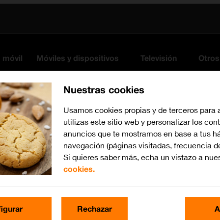
s móvil
Móviles y dispositivos
Televisión
Otros
Nuestras cookies
Usamos cookies propias y de terceros para 
utilizas este sitio web y personalizar los con
anuncios que te mostramos en base a tus há
navegación (páginas visitadas, frecuencia d
Si quieres saber más, echa un vistazo a nue
cookies.
iOS 10.0
Busca por problema o te
igurar
Rechazar
A