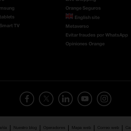
amsung
Orange Seguros
tablets
English site
 Smart TV
Metaverso
Evitar fraudes por WhatsApp
Opiniones Orange
añía
Nuestro blog
Operadores
Mapa web
Correo web
Ca