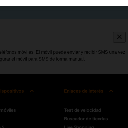
léfonos móviles. El móvil puede enviar y recibir SMS una vez
figurar el móvil para SMS de forma manual.
ispositivos
Enlaces de interés
 móviles
Test de velocidad
Buscador de tiendas
 5
Live Shopping