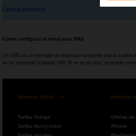
Cambiar dispositivo
Cómo configurar el móvil para SMS
Un SMS es un mensaje de texto que se puede enviar a otros te
se ha insertado la tarjeta SIM. Si no es el caso, se puede con
Nuestras tarifas
Nuestros d
Tarifas Orange
Ofertas en
Tarifas fibra y móvil
iPhone
Tarifas móviles
PlayStation