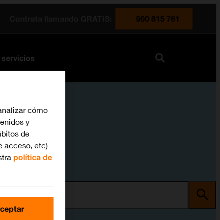
Contrata llamando GRATIS:
900 815 761
 servicios
analizar cómo
tenidos y
bitos de
e acceso, etc)
stra
política de
ma
ceptar