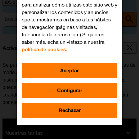
iOS 13.1
para analizar cómo utilizas este sitio web y
personalizar los contenidos y anuncios
que te mostramos en base a tus hábitos
Busca por problema o tema
de navegación (páginas visitadas,
frecuencia de acceso, etc) Si quieres
saber más, echa un vistazo a nuestra
Activar o desactivar el modo de avión
política de cookies.
Se pueden interrumpir todas las conexiones inalámbricas de
Aceptar
modo que el móvil no interfiere, por ejemplo, con los
instrumentos de un avión o el equipo de un hospital. Se
pueden seguir utilizando algunas funciones del móvil
Configurar
cuando el modo de avión está activado, pero no se podrá,
por ejemplo, enviar mensajes ni realizar llamadas.
Rechazar
Nuestras tarifas