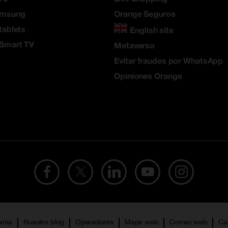
amsung
Orange Seguros
tablets
English site
 Smart TV
Metaverso
Evitar fraudes por WhatsApp
Opiniones Orange
añía
Nuestro blog
Operadores
Mapa web
Correo web
Ca