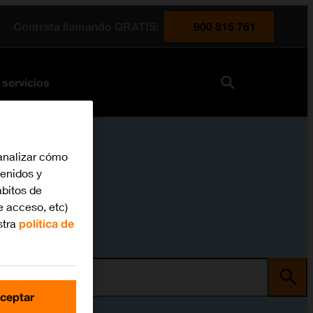
Contrata llamando GRATIS:
900 815 761
 servicios
analizar cómo
tenidos y
bitos de
e acceso, etc)
stra
política de
ma
ceptar