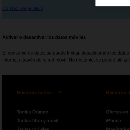
Cambiar dispositivo
Activar o desactivar los datos móviles
El consumo de datos se puede limitar, desactivando los datos
internet a través de la red móvil. No obstante, se puede utili
Nuestras tarifas
Nuestros d
Tarifas Orange
Ofertas en
Tarifas fibra y móvil
iPhone
Tarifas móviles
PlayStation