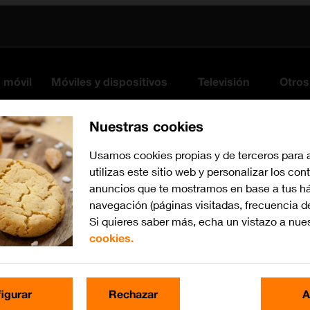
s móvil
Móviles y dispositivos
Televisión
Otros
Nuestras cookies
Usamos cookies propias y de terceros para 
utilizas este sitio web y personalizar los con
anuncios que te mostramos en base a tus há
navegación (páginas visitadas, frecuencia d
Si quieres saber más, echa un vistazo a nue
cookies.
iOS 13.1
Busca por problema o te
igurar
Rechazar
A