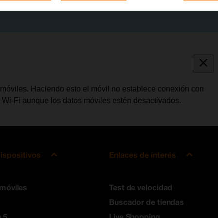
 móviles. Haciendo esto el móvil no establece conexión con
zar Wi-Fi aunque los datos móviles estén desactivados.
ispositivos
Enlaces de interés
 móviles
Test de velocidad
Buscador de tiendas
 5
Live Shopping