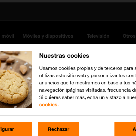
s móvil
Móviles y dispositivos
Televisión
Otros
Nuestras cookies
Usamos cookies propias y de terceros para 
utilizas este sitio web y personalizar los con
anuncios que te mostramos en base a tus há
navegación (páginas visitadas, frecuencia d
Si quieres saber más, echa un vistazo a nue
cookies.
iOS 13.1
Busca por problema o te
igurar
Rechazar
A