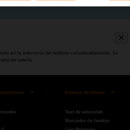
ndo así la autonomía del teléfono considerablemente. Se
orro de batería.
ispositivos
Enlaces de interés
 móviles
Test de velocidad
Buscador de tiendas
 5
Live Shopping