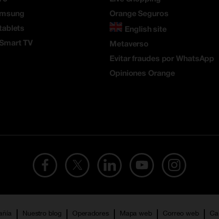
amsung
Orange Seguros
tablets
English site
 Smart TV
Metaverso
Evitar fraudes por WhatsApp
Opiniones Orange
añía
Nuestro blog
Operadores
Mapa web
Correo web
Ca