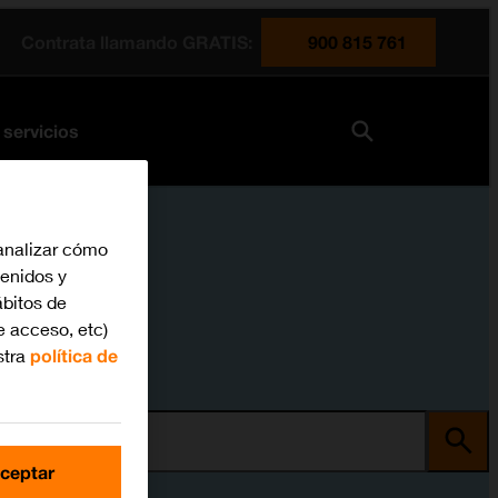
Contrata llamando GRATIS:
900 815 761
 servicios
analizar cómo
tenidos y
bitos de
e acceso, etc)
stra
política de
ma
ceptar