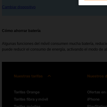
Cambiar dispositivo
Cómo ahorrar batería
Algunas funciones del móvil consumen mucha batería, reducie
puede reducir el consumo de energía, activando el modo de ah
Nuestras tarifas
Nuestros d
Tarifas Orange
Ofertas en
Tarifas fibra y móvil
iPhone
Tarifas móviles
PlayStation