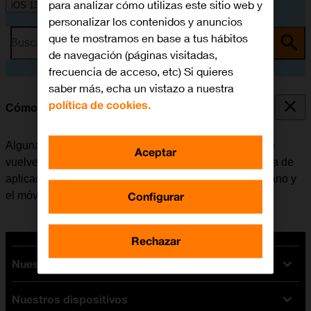
para analizar cómo utilizas este sitio web y
iOS 13.1
personalizar los contenidos y anuncios
que te mostramos en base a tus hábitos
Busca por problema o tema
de navegación (páginas visitadas,
frecuencia de acceso, etc) Si quieres
saber más, echa un vistazo a nuestra
política de cookies.
Cómo cerrar las aplicaciones en segundo plano
Algunas aplicaciones no se cierran del todo cuando se
Aceptar
vuelve a la pantalla de inicio. Si no se cierran de la lista de
aplicaciones activas, seguirán estando en segundo plano y
Configurar
el móvil funcionará más lentamente.
Rechazar
Nuestras tarifas
Nuestros dispositivos
Tarifas Orange