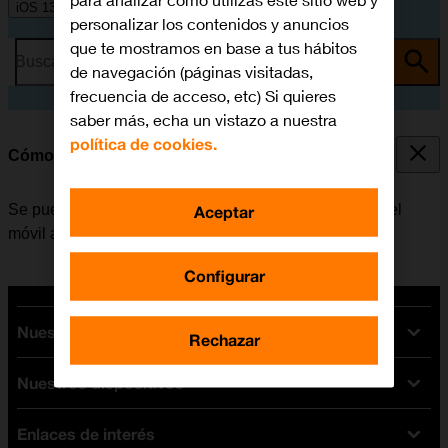
para analizar cómo utilizas este sitio web y
iOS 13.1
personalizar los contenidos y anuncios
que te mostramos en base a tus hábitos
Busca por problema o tema
de navegación (páginas visitadas,
frecuencia de acceso, etc) Si quieres
saber más, echa un vistazo a nuestra
política de cookies.
Cómo seleccionar el timbre de llamada
Se puede seleccionar el timbre de llamada que emite el
Aceptar
móvil al recibir una llamada.
Configurar
Nuestras tarifas
Rechazar
Nuestros dispositivos
Tarifas Orange
Tarifas fibra y móvil
Enlaces de interés
Ofertas en móviles
Tarifas móviles