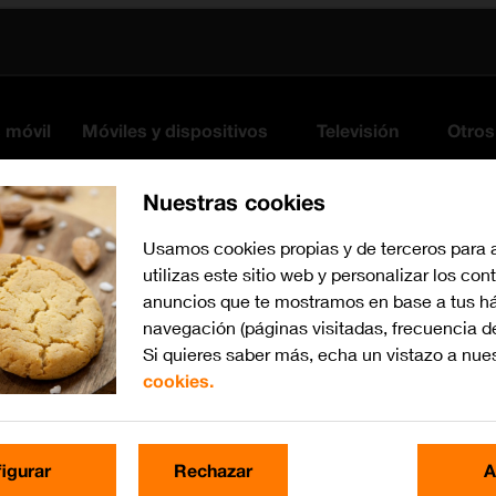
s móvil
Móviles y dispositivos
Televisión
Otros
Nuestras cookies
Usamos cookies propias y de terceros para 
utilizas este sitio web y personalizar los con
anuncios que te mostramos en base a tus há
navegación (páginas visitadas, frecuencia d
Si quieres saber más, echa un vistazo a nue
cookies.
iOS 13.1
Busca por problema o te
igurar
Rechazar
A