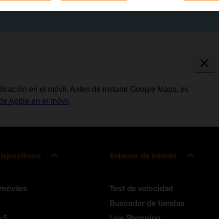
licación en el móvil. Antes de instalar Google Maps, es
de Apple en el móvil
.
ispositivos
Enlaces de interés
 móviles
Test de velocidad
Buscador de tiendas
 5
Live Shopping