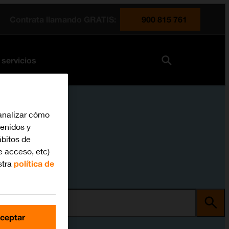
Contrata llamando GRATIS:
900 815 761
 servicios
analizar cómo
tenidos y
bitos de
e acceso, etc)
stra
política de
ma
ceptar