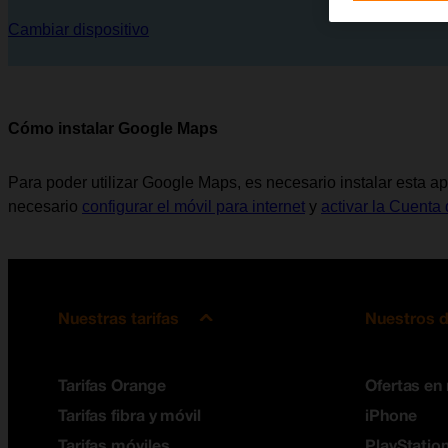
Cambiar dispositivo
Cómo instalar Google Maps
Para poder utilizar Google Maps, es necesario instalar esta ap
necesario
configurar el móvil para internet
y
activar la Cuenta 
Nuestras tarifas
Nuestros d
Tarifas Orange
Ofertas en
Tarifas fibra y móvil
iPhone
Tarifas móviles
PlayStation