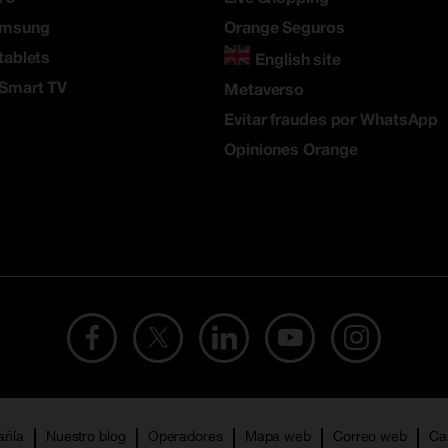
amsung
Orange Seguros
tablets
English site
 Smart TV
Metaverso
Evitar fraudes por WhatsApp
Opiniones Orange
añía
Nuestro blog
Operadores
Mapa web
Correo web
Ca