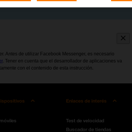
er. Antes de utilizar Facebook Messenger, es necesario
er
. Tener en cuenta que el desarrollador de aplicaciones va
amente con el contenido de esta instrucción.
ispositivos
Enlaces de interés
 móviles
Test de velocidad
Buscador de tiendas