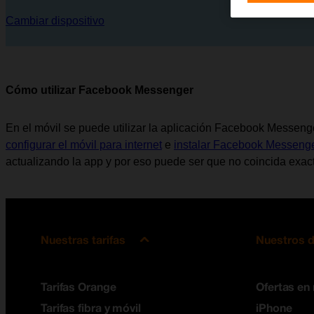
Cambiar dispositivo
Cómo utilizar Facebook Messenger
En el móvil se puede utilizar la aplicación Facebook Messeng
configurar el móvil para internet
e
instalar Facebook Messeng
actualizando la app y por eso puede ser que no coincida exact
Nuestras tarifas
Nuestros d
Tarifas Orange
Ofertas en
Tarifas fibra y móvil
iPhone