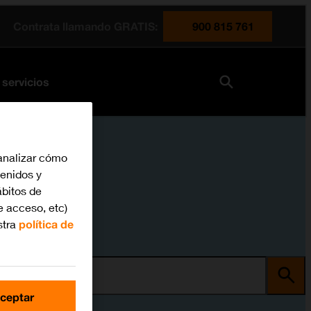
Contrata llamando GRATIS:
900 815 761
 servicios
analizar cómo
tenidos y
bitos de
e acceso, etc)
stra
política de
ma
ceptar