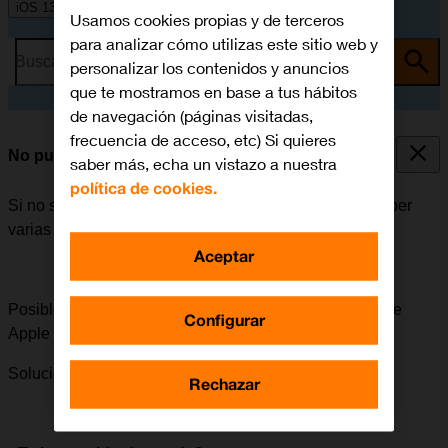
iOS 13.1
Usamos cookies propias y de terceros
para analizar cómo utilizas este sitio web y
Busca por problema o tema
personalizar los contenidos y anuncios
que te mostramos en base a tus hábitos
de navegación (páginas visitadas,
frecuencia de acceso, etc) Si quieres
No puedo instalar una app
saber más, echa un vistazo a nuestra
política de cookies.
Si no se puede instalar una app en el móvil, puede haber
varias causas posibles al problema.
Aceptar
Posible causa 3 de 3:
Para poder instalar apps, el ID de
Configurar
Apple tiene que estar activado en el móvil.
Solución:
Cómo activar el ID de Apple en el móvil.
Rechazar