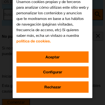
Usamos cookies propias y de terceros
iOS 13.1
para analizar cómo utilizas este sitio web y
personalizar los contenidos y anuncios
Busca por problema o tema
que te mostramos en base a tus hábitos
de navegación (páginas visitadas,
frecuencia de acceso, etc) Si quieres
saber más, echa un vistazo a nuestra
No puedo iniciar mi móvil
política de cookies.
Si no se puede iniciar el móvil después de encenderlo,
puede haber varias causas al problema.
Aceptar
Configurar
Iniciar la guía para solucionar tu problema
Esta guía te va a conducir a través de una serie de posibles
Rechazar
causas y soluciones al problema.
Comenzar