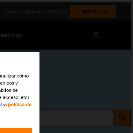
Contrata llamando GRATIS:
900 815 761
 servicios
analizar cómo
tenidos y
bitos de
e acceso, etc)
stra
política de
ma