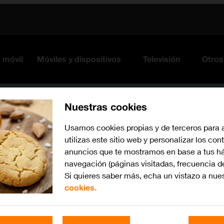
s móvil
Móviles y dispositivos
Televisión
Otros
Nuestras cookies
Usamos cookies propias y de terceros para 
utilizas este sitio web y personalizar los con
anuncios que te mostramos en base a tus há
navegación (páginas visitadas, frecuencia d
Si quieres saber más, echa un vistazo a nue
cookies.
iOS 13.1
Busca por problema o te