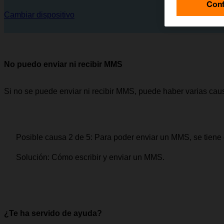
Conf
Cambiar dispositivo
No puedo enviar ni recibir MMS
Si no se puede enviar ni recibir MMS, puede haber varias cau
Posible causa 2 de 5:
Para poder enviar un MMS, se tiene q
Solución:
Cómo escribir y enviar un MMS.
¿Te ha servido de ayuda?