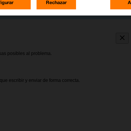
igurar
Rechazar
A
sas posibles al problema.
ue escribir y enviar de forma correcta.