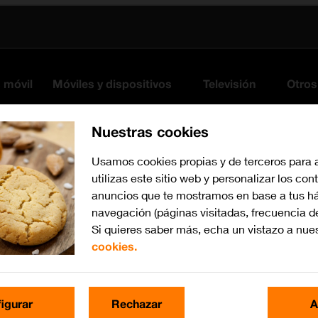
s móvil
Móviles y dispositivos
Televisión
Otros
Nuestras cookies
Usamos cookies propias y de terceros para 
utilizas este sitio web y personalizar los con
anuncios que te mostramos en base a tus há
navegación (páginas visitadas, frecuencia d
Si quieres saber más, echa un vistazo a nue
cookies.
iOS 10.0
Busca por problema o te
igurar
Rechazar
A