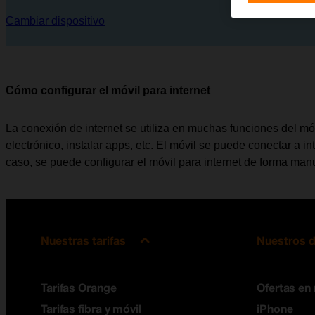
Cambiar dispositivo
Cómo configurar el móvil para internet
La conexión de internet se utiliza en muchas funciones del móvi
electrónico, instalar apps, etc. El móvil se puede conectar a in
caso, se puede configurar el móvil para internet de forma man
Nuestras tarifas
Nuestros d
Tarifas Orange
Ofertas en
Tarifas fibra y móvil
iPhone