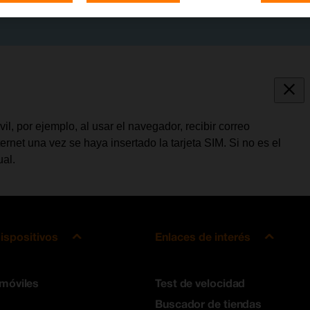
l, por ejemplo, al usar el navegador, recibir correo
ternet una vez se haya insertado la tarjeta SIM. Si no es el
ual.
ispositivos
Enlaces de interés
 móviles
Test de velocidad
Buscador de tiendas