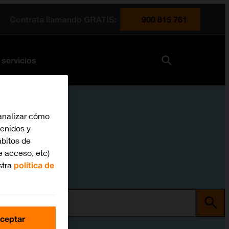
Contrata llamando GRATIS:
900 815 761
 servicios
analizar cómo
tenidos y
bitos de
e acceso, etc)
stra
política de
ma
ceptar