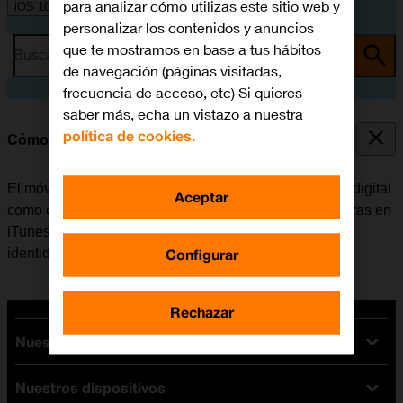
para analizar cómo utilizas este sitio web y
iOS 10.0
personalizar los contenidos y anuncios
que te mostramos en base a tus hábitos
Busca por problema o tema
de navegación (páginas visitadas,
frecuencia de acceso, etc) Si quieres
saber más, echa un vistazo a nuestra
política de cookies.
Cómo utilizar el sensor de identidad
El móvil se puede configurar para que utilice la huella digital
Aceptar
como código de seguridad o para que valide las compras en
iTunes y App Store. Para poder utilizar el sensor de
Configurar
identidad, es necesario
activar el código de seguridad
.
Rechazar
Nuestras tarifas
Nuestros dispositivos
Tarifas Orange