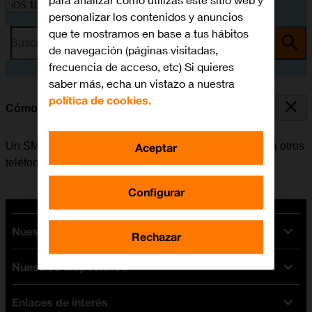
para analizar cómo utilizas este sitio web y
iOS 10.0
personalizar los contenidos y anuncios
que te mostramos en base a tus hábitos
Busca por problema o tema
de navegación (páginas visitadas,
frecuencia de acceso, etc) Si quieres
saber más, echa un vistazo a nuestra
política de cookies.
Cómo escribir y enviar un SMS
Un SMS es un mensaje de texto que se puede enviar a otros
Aceptar
teléfonos móviles.
Configurar
Nuestras tarifas
Rechazar
Nuestros dispositivos
Tarifas Orange
Tarifas fibra y móvil
Enlaces de interés
Ofertas en móviles
Tarifas móviles