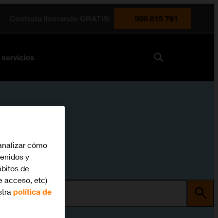
Contrata llamando GRATIS:
900 815 761
 servicios
analizar cómo
tenidos y
bitos de
e acceso, etc)
stra
política de
ma