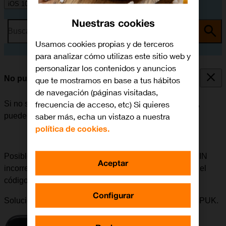
iOS 10.0
Nuestras cookies
Busca por problema o tema
Usamos cookies propias y de terceros
para analizar cómo utilizas este sitio web y
personalizar los contenidos y anuncios
No puedo iniciar mi móvil
que te mostramos en base a tus hábitos
de navegación (páginas visitadas,
frecuencia de acceso, etc) Si quieres
Si no se puede iniciar el móvil después de encenderlo,
saber más, echa un vistazo a nuestra
puede haber varias causas al problema.
política de cookies.
Posible causa 5 de 6:
Si se ha introducido un código PIN
Aceptar
incorrecto tres veces seguidas, es necesario introducir el
código PUK.
Configurar
Solución:
Acceder a
Mi Orange
para obtener el código PUK.