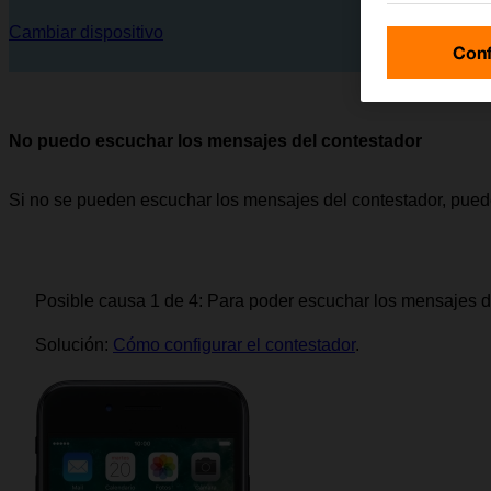
Cambiar dispositivo
Conf
No puedo escuchar los mensajes del contestador
Si no se pueden escuchar los mensajes del contestador, pued
Posible causa 1 de 4:
Para poder escuchar los mensajes del
Solución:
Cómo configurar el contestador
.