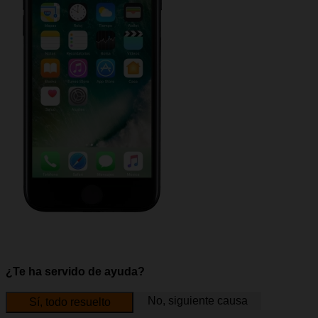
¿Te ha servido de ayuda?
No, siguiente causa
Sí, todo resuelto