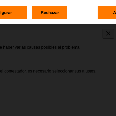
igurar
Rechazar
A
e haber varias causas posibles al problema.
 contestador, es necesario seleccionar sus ajustes.