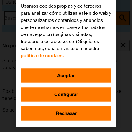
iOS 10.0
Usamos cookies propias y de terceros
para analizar cómo utilizas este sitio web y
Busca por problema o tema
personalizar los contenidos y anuncios
que te mostramos en base a tus hábitos
de navegación (páginas visitadas,
frecuencia de acceso, etc) Si quieres
No puedo enviar ni recibir iMessages
saber más, echa un vistazo a nuestra
política de cookies.
Si no se puede enviar ni recibir iMessages, puede haber
varias causas posibles al problema.
Aceptar
Posible causa 5 de 5:
Para poder enviar un iMessage, se
Configurar
tiene que escribir y enviar de forma correcta.
Solución:
Cómo escribir y enviar iMessages.
Rechazar