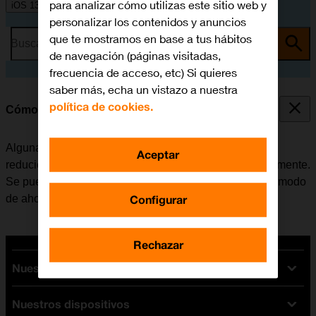
para analizar cómo utilizas este sitio web y
iOS 13.1
personalizar los contenidos y anuncios
que te mostramos en base a tus hábitos
Busca por problema o tema
de navegación (páginas visitadas,
frecuencia de acceso, etc) Si quieres
saber más, echa un vistazo a nuestra
política de cookies.
Cómo ahorrar batería
Algunas funciones del móvil consumen mucha batería,
Aceptar
reduciendo así la autonomía del teléfono considerablemente.
Se puede reducir el consumo de energía, activando el modo
Configurar
de ahorro de batería.
Rechazar
Nuestras tarifas
Nuestros dispositivos
Tarifas Orange