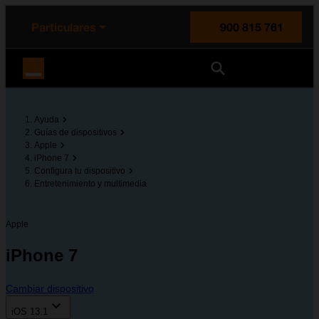
enido principal
e de la página
la cabecera
Particulares
900 815 761
Orange España
Ayuda
Guías de dispositivos
Apple
iPhone 7
Configura tu dispositivo
Entretenimiento y multimedia
Apple
iPhone 7
Cambiar dispositivo
iOS 13.1