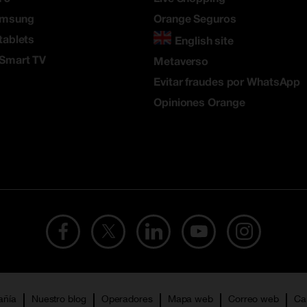
amsung
Orange Seguros
tablets
English site
 Smart TV
Metaverso
Evitar fraudes por WhatsApp
Opiniones Orange
añía
Nuestro blog
Operadores
Mapa web
Correo web
Ca