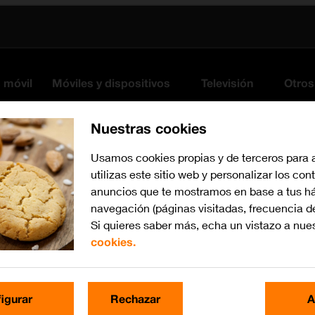
s móvil
Móviles y dispositivos
Televisión
Otros
Nuestras cookies
Usamos cookies propias y de terceros para 
utilizas este sitio web y personalizar los con
anuncios que te mostramos en base a tus há
navegación (páginas visitadas, frecuencia d
Si quieres saber más, echa un vistazo a nue
cookies.
iOS 13.1
Busca por problema o te
igurar
Rechazar
A