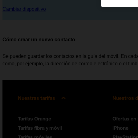
Cambiar dispositivo
Cómo crear un nuevo contacto
Se pueden guardar los contactos en la guía del móvil. En cada
como, por ejemplo, la dirección de correo electrónico o el tim
Nuestras tarifas
Nuestros d
Tarifas Orange
Ofertas en
Tarifas fibra y móvil
iPhone
Tarifas móviles
PlayStation