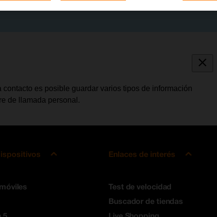
 contacto es posible guardar varios tipos de información
bre de llamada personal.
ispositivos
Enlaces de interés
 móviles
Test de velocidad
Buscador de tiendas
 5
Live Shopping