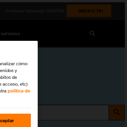
Contrata llamando GRATIS:
900 815 761
 servicios
analizar cómo
tenidos y
bitos de
e acceso, etc)
stra
política de
ma
ceptar