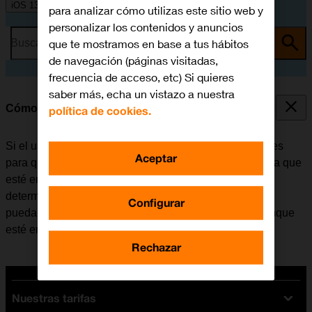
iOS 13.1
para analizar cómo utilizas este sitio web y
personalizar los contenidos y anuncios
que te mostramos en base a tus hábitos
Busca por problema o tema
de navegación (páginas visitadas,
frecuencia de acceso, etc) Si quieres
saber más, echa un vistazo a nuestra
Cómo utilizar la función de "No molestar"
política de cookies.
Si el usuario no desea recibir mensajes ni notificaciones
Aceptar
para que no le molesten, puede configurar el móvil para que
esté en modo silencioso durante un período de tiempo
determinado. Además, existe la opción de que el móvil
Configurar
pueda recibir llamadas de determinados contactos aunque
esté en modo silencioso.
Rechazar
Nuestras tarifas