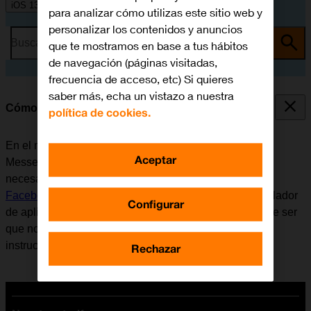
iOS 13.1
para analizar cómo utilizas este sitio web y
personalizar los contenidos y anuncios
Busca por problema o tema
que te mostramos en base a tus hábitos
de navegación (páginas visitadas,
frecuencia de acceso, etc) Si quieres
saber más, echa un vistazo a nuestra
Cómo utilizar Facebook Messenger
política de cookies.
En el móvil se puede utilizar la aplicación Facebook
Aceptar
Messenger. Antes de utilizar Facebook Messenger, es
necesario
configurar el móvil para internet
e
instalar
Facebook Messenger
. Tener en cuenta que el desarrollador
Configurar
de aplicaciones va actualizando la app y por eso puede ser
que no coincida exactamente con el contenido de esta
instrucción.
Rechazar