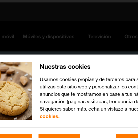
s móvil
Móviles y dispositivos
Televisión
Otros
Nuestras cookies
Usamos cookies propias y de terceros para 
utilizas este sitio web y personalizar los con
anuncios que te mostramos en base a tus há
navegación (páginas visitadas, frecuencia d
Si quieres saber más, echa un vistazo a nue
cookies.
iOS 13.1
Busca por problema o te