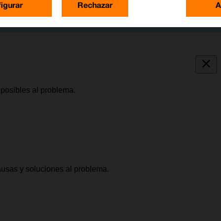
igurar
Rechazar
A
posibles al problema.
causas y soluciones al problema.