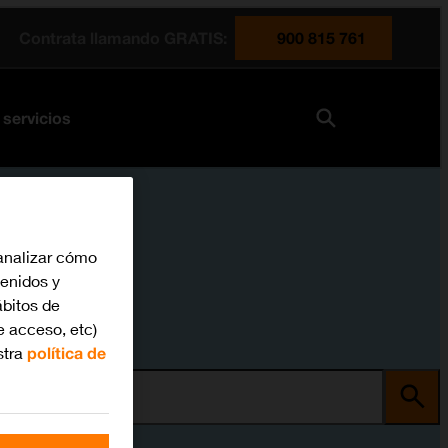
Contrata llamando GRATIS:
900 815 761
 servicios
analizar cómo
tenidos y
bitos de
e acceso, etc)
stra
política de
ma