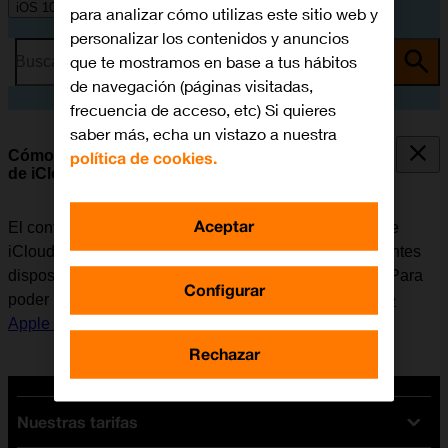
iOS 10.0
para analizar cómo utilizas este sitio web y
personalizar los contenidos y anuncios
que te mostramos en base a tus hábitos
Busca por problema o tema
de navegación (páginas visitadas,
frecuencia de acceso, etc) Si quieres
saber más, echa un vistazo a nuestra
Cómo sincronizar el contenido del móvil a través
política de cookies.
de iCloud
Aceptar
El contenido del móvil se puede sincronizar a través de
iCloud para así poder tener acceso a ello desde diferentes
dispositivos o recuperarlo en caso de perder el móvil. Para
Configurar
poder utilizar iCloud, es necesario
activar la Cuenta de
Apple en el móvil
.
Rechazar
Nuestras tarifas