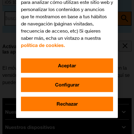
para analizar cómo utilizas este sitio web y
iOS 10.0
personalizar los contenidos y anuncios
que te mostramos en base a tus hábitos
Busca por problema o tema
de navegación (páginas visitadas,
frecuencia de acceso, etc) Si quieres
saber más, echa un vistazo a nuestra
política de cookies.
Activar o desactivar la actualización automática de
las apps
Aceptar
El móvil tiene la opción de poder actualizar las apps con la
versión más reciente de forma automática o manual. Aquí se
puede consultar
cómo instalar una app
.
Configurar
Rechazar
Nuestras tarifas
Nuestros dispositivos
Tarifas Orange